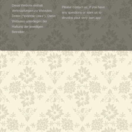
Diese Website enthält
Please contact us, if you have
Verknüpfungen zu Websites
any questions or want us to
Dritter (“externe Links”). Diese
develop your very own app.
Websites unterliegen der
Haftung der jeweiligen
Betreiber.
Weiterlesen
Weiterlesen
Weiterlesen
Weiterlesen