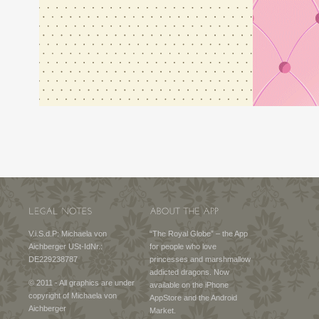
V.i.S.d.P: Michaela von
“The Royal Globe” – the App
Aichberger USt-IdNr.:
for people who love
DE229238787
princesses and marshmallow
addicted dragons. Now
© 2011 - All graphics are under
available on the iPhone
copyright of Michaela von
AppStore and the Android
Aichberger
Market.