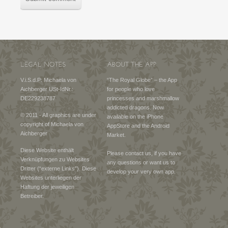
V.i.S.d.P: Michaela von
“The Royal Globe” – the App
Aichberger USt-IdNr.:
for people who love
DE229238787
princesses and marshmallow
addicted dragons. Now
© 2011 - All graphics are under
available on the iPhone
copyright of Michaela von
AppStore and the Android
Aichberger
Market.
Diese Website enthält
Please contact us, if you have
Verknüpfungen zu Websites
any questions or want us to
Dritter (“externe Links”). Diese
develop your very own app.
Websites unterliegen der
Haftung der jeweiligen
Betreiber.