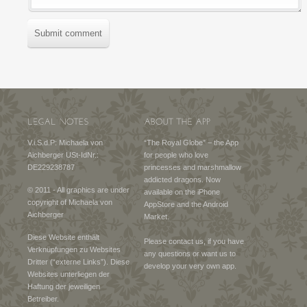
Submit comment
V.i.S.d.P: Michaela von
“The Royal Globe” – the App
Aichberger USt-IdNr.:
for people who love
DE229238787
princesses and marshmallow
addicted dragons. Now
© 2011 - All graphics are under
available on the iPhone
copyright of Michaela von
AppStore and the Android
Aichberger
Market.
Diese Website enthält
Please contact us, if you have
Verknüpfungen zu Websites
any questions or want us to
Dritter (“externe Links”). Diese
develop your very own app.
Websites unterliegen der
Haftung der jeweiligen
Betreiber.